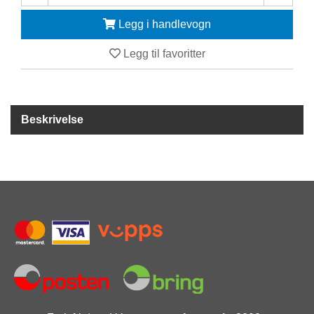
Legg i handlevogn
F
R
I
Legg til favoritter
D
Y
K
K
Beskrivelse
I
N
G
H
E
L
Å
R
S
B
A
D