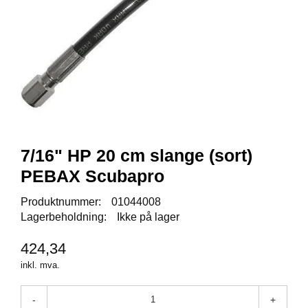
Y
K
K
I
N
G
A
R
B
7/16" HP 20 cm slange (sort)
E
I
PEBAX Scubapro
D
S
Produktnummer:
01044008
D
Lagerbeholdning:
Ikke på lager
Y
K
424,34
K
I
inkl. mva.
N
G
-
+