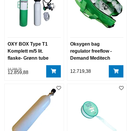
OXY BOX Type T1
Oksygen bag
Komplett m/5 lit.
regulator freeflow -
flaske- Grønn tube
Demand Meditech
(Levers tom for 02)
14.288,75
12.719,38
oksygen koffert
12.859,88