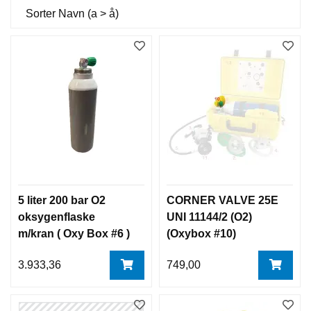
Sorter
Navn (a > å)
5 liter 200 bar O2
CORNER VALVE 25E
oksygenflaske
UNI 11144/2 (O2)
m/kran ( Oxy Box #6 )
(Oxybox #10)
leveres tom
3.933,36
749,00