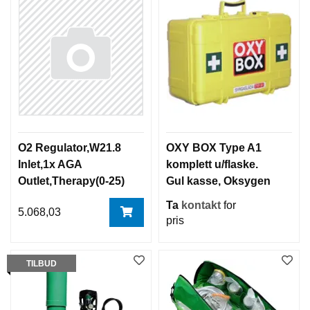
O2 Regulator,W21.8
OXY BOX Type A1
Inlet,1x AGA
komplett u/flaske.
Outlet,Therapy(0-25)
Gul kasse, Oksygen
Firtree
koffert
Ta
kontakt
for
5.068,03
pris
TILBUD