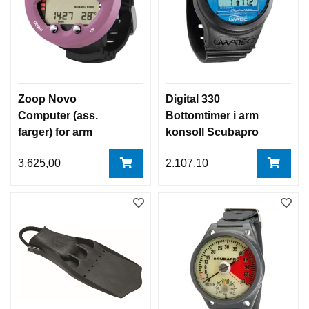
T
O
R
E
R
I
N
Zoop Novo
Digital 330
G
Computer (ass.
Bottomtimer i arm
farger) for arm
konsoll Scubapro
M
Suunto
A
3.625,00
2.107,10
N
O
M
E
T
E
R
&
D
Y
B
D