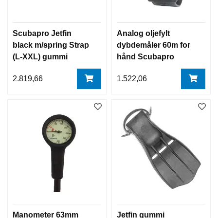
E
M
Å
Scubapro Jetfin
Analog oljefylt
L
black m/spring Strap
dybdemåler 60m for
E
R
(L-XXL) gummi
hånd Scubapro
E
svømmeføtter
2.819,66
1.522,06
S
V
Ø
M
M
E
F
Ø
T
T
E
R
M
/
Manometer 63mm
Jetfin gummi
S