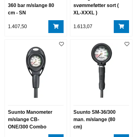
360 bar m/slange 80
svømmeføtter sort (
T
R
cm - SN
XL-XXXL )
O
P
1.407,50
1.613,07
P
P
R
O
Suunto Manometer
Suunto SM-36/300
m/slange CB-
man. m/slange (80
ONE/300 Combo
cm)