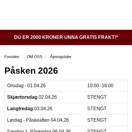
l
l
g
e
e
g
T
n
n
l
I
a
a
e
L
v
v
n
B
i
i
a
A
DU ER 2000 KRONER UNNA GRATIS FRAKT!*
g
g
v
K
a
a
E
i
t
t
T
g
Forsiden
OM OSS
Åpningstider
I
i
i
a
L
o
o
Påsken 2026
t
F
n
n
i
O
o
R
Onsdag - 01.04.26
10:00 -16:00
n
S
I
Skjærtorsdag
02.04.26
STENGT
D
E
Langfredag
03.04.26
STENGT
N
Lørdag - Påskeaften 04.04.26
STENGT
D
Søndag 1. Påskedag 06.04.26
STENGT