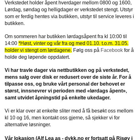
I
Verkstedet holder åpent hverdager mellom 0800 og 1600,
N
Lørdag, søndag og helligdager er verkstedet stengt. Utstyr
G
som er ferdig hentes via butikken, utstyr til service leveres i
butikken.
D
Om sommeren har butikken lørdagsåpent fra kl 10:00 til
I
14:00
*Høst, vinter og vår fra og med 01.10. t.o.m. 31.05.
V
holder vi stengt om lørdagene.
Følg oss på
Facebook
for å
E
holde deg løpende oppdatert.
R
S
E
Vi har travle dager via nettbutikken og på verkstedet,
mens salg over disk er redusert over de siste år. For å
tilpasse oss, og bruke vårt personal der behovet er
størst, innsnevrer vi perioden med «lørdags åpent»,
O
U
samt utvidet åpningstid på enkelte ukedager.
T
L
Vi er klar over at enkelte sliter med å få besøkt oss mellom
E
kl 10 og 16, men kontakt oss gjerne, så sjekker vi for
T
alternative løsninger.
V
Vår lokasjon (Alf Lea as - dykk.no er fortsatt på Risøy i