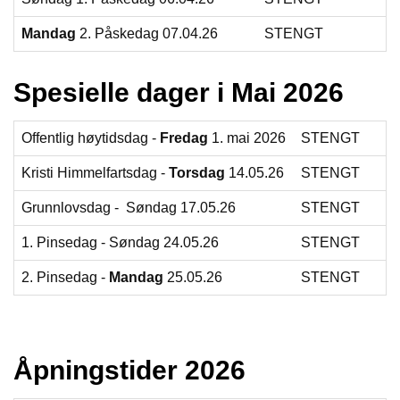
Y
K
Mandag
2. Påskedag 07.04.26
STENGT
K
I
N
Spesielle dager i Mai 2026
G
Offentlig høytidsdag -
Fredag
1. mai 2026
STENGT
A
R
Kristi Himmelfartsdag -
Torsdag
14.05.26
STENGT
B
E
Grunnlovsdag - Søndag 17.05.26
STENGT
I
D
1. Pinsedag - Søndag 24.05.26
STENGT
S
D
2. Pinsedag -
Mandag
25.05.26
STENGT
Y
K
K
I
N
Åpningstider 2026
G