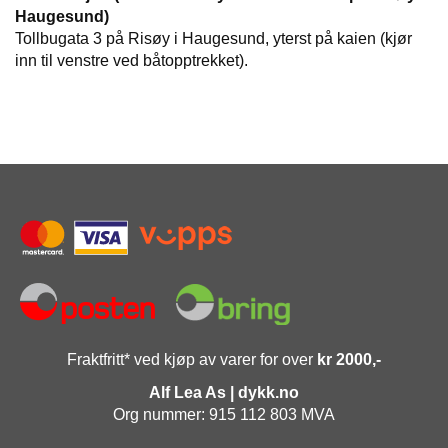
E
Haugesund)
R
Tollbugata 3 på Risøy i Haugesund, yterst på kaien (kjør
K
inn til venstre ved båtopptrekket).
S
T
E
D
K
U
R
S
O
M
O
S
S
Fraktfritt* ved kjøp av varer for over
kr 2000,-
Alf Lea As | dykk.no
Org nummer: 915 112 803 MVA