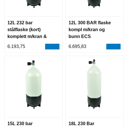
12L 232 bar
12L 300 BAR flaske
stålflaske (kort)
kompl m/kran og
komplett m/kran &
bunn ECS
ståbunn
6.193,75
6.695,83
15L 230 bar
18L 230 Bar