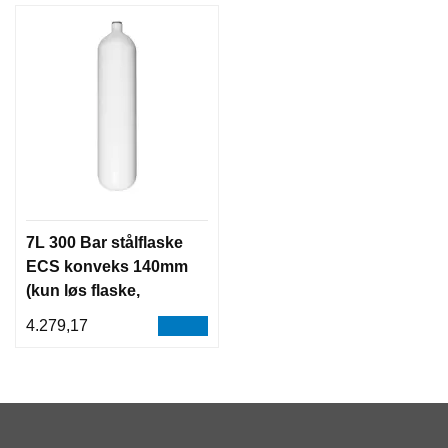
7L 300 Bar stålflaske
ECS konveks 140mm
(kun løs flaske,
u/kran)
4.279,17