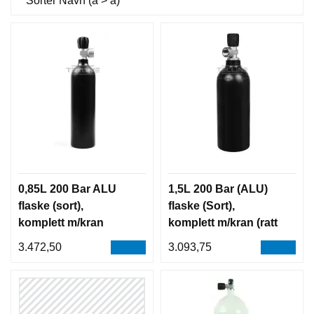
Sorter
Navn (a > å)
0,85L 200 Bar ALU
1,5L 200 Bar (ALU)
flaske (sort),
flaske (Sort),
komplett m/kran
komplett m/kran (ratt
på topp)
3.472,50
3.093,75