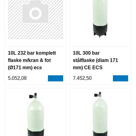
10L 232 bar komplett
10L 300 bar
flaske m/kran & fot
stålflaske (diam 171
(Ø171 mm) ecs
mm) CE ECS
komplett m/kran &
5.052,08
7.452,50
ståbunn