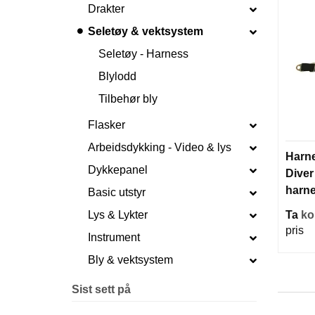
Drakter
Seletøy & vektsystem
Seletøy - Harness
Blylodd
Tilbehør bly
Flasker
Arbeidsdykking - Video & lys
Harne
Dykkepanel
Diver
harn
Basic utstyr
Lys & Lykter
Ta
ko
pris
Instrument
Bly & vektsystem
Sist sett på