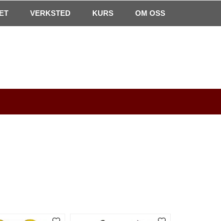
0
ET
VERKSTED
Min side
Infosenter
KURS
Favoritter
OM OSS