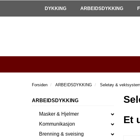
|
Kontakt oss!
Åpningstider
DYKKING
ARBEIDSDYKKING
Forsiden
ARBEIDSDYKKING
Seletøy & vektsyste
Sel
ARBEIDSDYKKING
Masker & Hjelmer
Et 
Kommunikasjon
Brenning & sveising