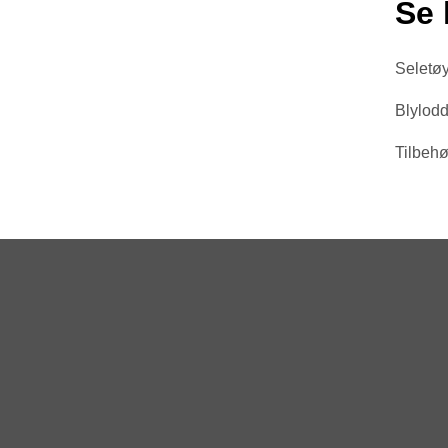
Se 
Seletøy
Blylod
Tilbehø