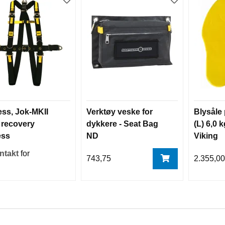
ss, Jok-MKII
Verktøy veske for
Blysåle 
 recovery
dykkere - Seat Bag
(L) 6,0 k
ess
ND
Viking
ntakt
for
743,75
2.355,0