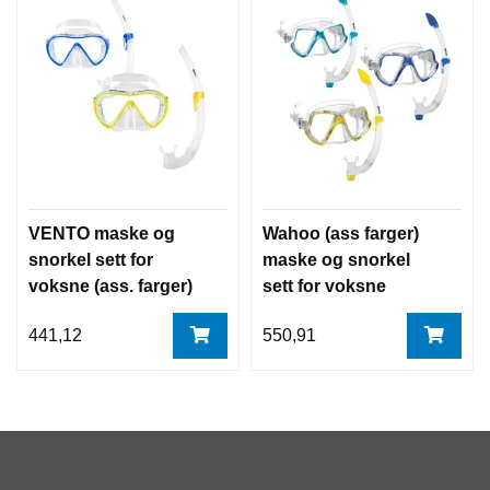
VENTO maske og
Wahoo (ass farger)
snorkel sett for
maske og snorkel
voksne (ass. farger)
sett for voksne
Mares
Mares
441,12
550,91