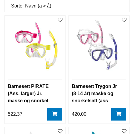
Sorter
Navn (a > å)
Barnesett PIRATE
Barnesett Trygon Jr
(Ass. farger) Jr.
(8-14 år) maske og
maske og snorkel
snorkelsett (ass.
sett (8-14 år) Mares
farger) Mares
522,37
420,00