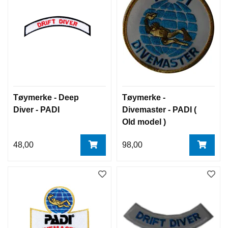
Tøymerke - Deep
Tøymerke -
Diver - PADI
Divemaster - PADI (
Old model )
48,00
98,00