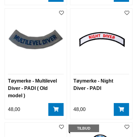
Tøymerke - Multilevel
Tøymerke - Night
Diver - PADI ( Old
Diver - PADI
model )
48,00
48,00
TILBUD