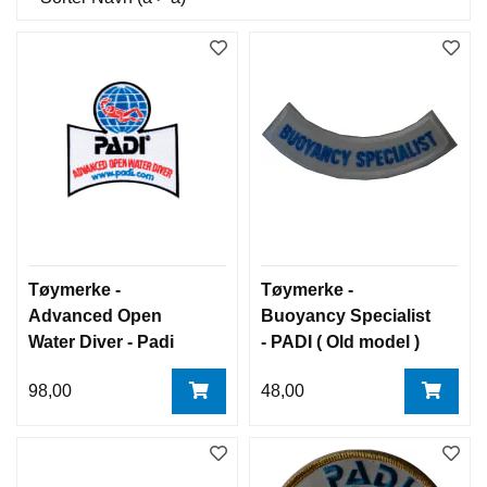
Tøymerke -
Tøymerke -
Advanced Open
Buoyancy Specialist
Water Diver - Padi
- PADI ( Old model )
materiell
98,00
48,00