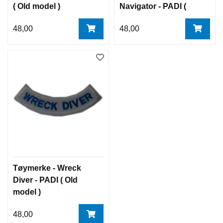
( Old model )
Navigator - PADI (
Old model )
48,00
48,00
Tøymerke - Wreck
Diver - PADI ( Old
model )
48,00