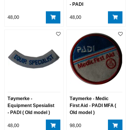
- PADI
48,00
48,00
Tøymerke -
Tøymerke - Medic
Equipment Spesialist
First Aid - PADI MFA (
- PADI ( Old model )
Old model )
48,00
98,00