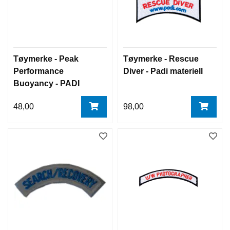
Tøymerke - Peak
Tøymerke - Rescue
Performance
Diver - Padi materiell
Buoyancy - PADI
48,00
98,00