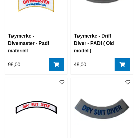
Tøymerke -
Tøymerke - Drift
Divemaster - Padi
Diver - PADI ( Old
materiell
model )
98,00
48,00