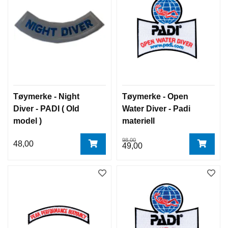
Tøymerke - Night
Tøymerke - Open
Diver - PADI ( Old
Water Diver - Padi
model )
materiell
98,00
48,00
49,00