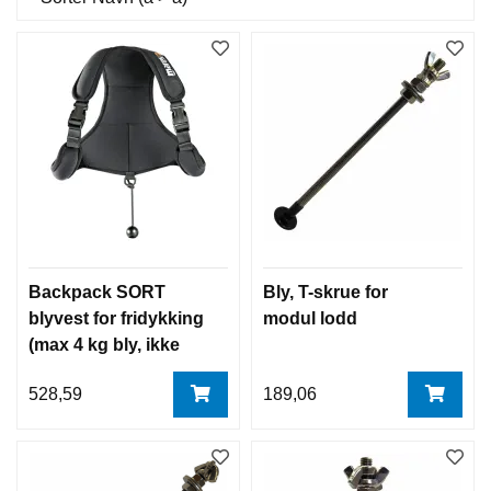
Backpack SORT
Bly, T-skrue for
blyvest for fridykking
modul lodd
(max 4 kg bly, ikke
inkludert) Mares
528,59
189,06