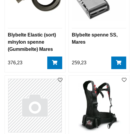
Blybelte Elastic (sort)
Blybelte spenne SS,
m/nylon spenne
Mares
(Gummibelte) Mares
376,23
259,23