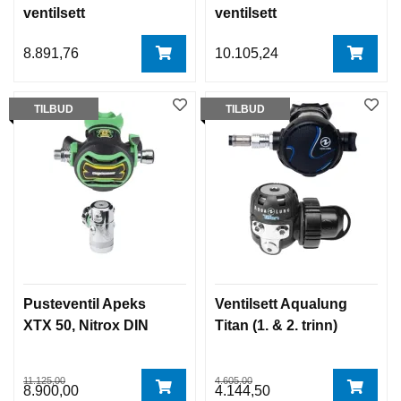
ventilsett
ventilsett
8.891,76
10.105,24
TILBUD
TILBUD
Pusteventil Apeks
Ventilsett Aqualung
XTX 50, Nitrox DIN
Titan (1. & 2. trinn)
11.125,00
4.605,00
8.900,00
4.144,50