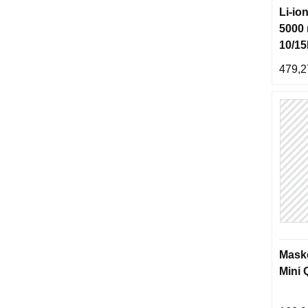
Li-ion
5000
10/1
2665
479,2
Maske
Mini 