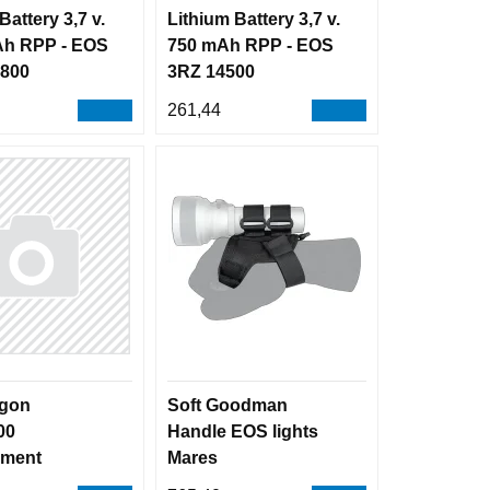
Battery 3,7 v.
Lithium Battery 3,7 v.
Ah RPP - EOS
750 mAh RPP - EOS
6800
3RZ 14500
261,44
agon
Soft Goodman
00
Handle EOS lights
ement
Mares
 Kit