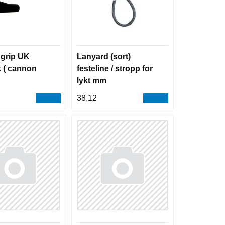
 grip UK
Lanyard (sort)
 ( cannon
festeline / stropp for
lykt mm
38,12