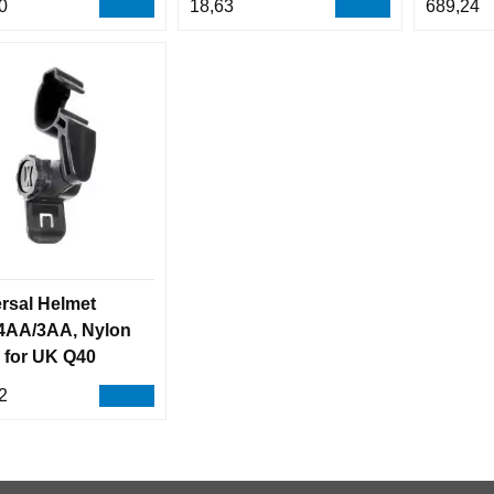
0
18,63
689,24
rsal Helmet
 4AA/3AA, Nylon
e for UK Q40
 UK
2