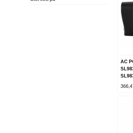
AC P
SL983
SL983
366,4