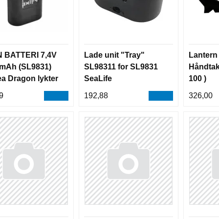
N BATTERI 7,4V
Lade unit "Tray"
Lantern
 mAh (SL9831)
SL98311 for SL9831
Håndtak
ea Dragon lykter
SeaLife
100 )
 & SL984, Sea
9
192,88
326,00