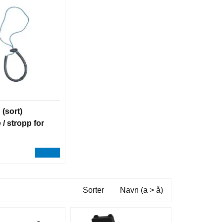
(sort)
e / stropp for
Sorter
Navn (a > å)