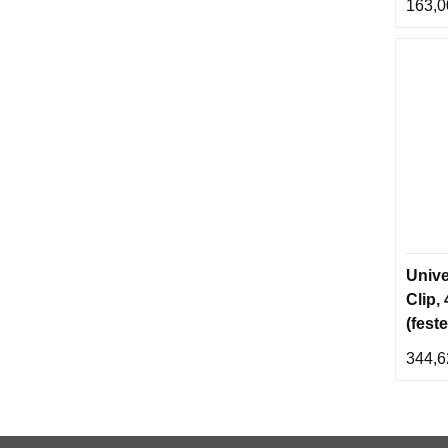
163,0
Unive
Clip,
(fest
lykt)
344,6