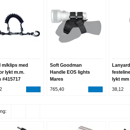
l m/klips med
Soft Goodman
Lanyard 
or lykt m.m.
Handle EOS lights
festelin
s #415717
Mares
lykt mm
2
765,40
38,12
ng: