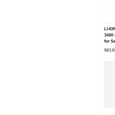
LI-IO
3400
for S
SL983
983,6
Life