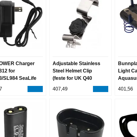
OWER Charger
Adjustable Stainless
Bunnpla
12 for
Steel Helmet Clip
Light C
/SL984 SeaLife
(feste for UK Q40
Aquasun
lykt) UK
contact 
7
407,49
401,56
& Alkal