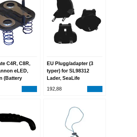
te C4R, C8R,
EU Plugg/adapter (3
annon eLED,
typer) for SL98312
 (Battery
Lader, SeaLife
plate, e-Led
192,88
ine) UK