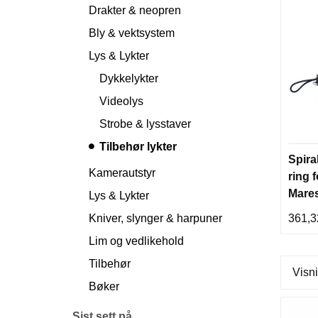
Drakter & neopren
Bly & vektsystem
Lys & Lykter
Dykkelykter
Videolys
Strobe & lysstaver
Tilbehør lykter
Spira
Kamerautstyr
ring f
Mare
Lys & Lykter
Kniver, slynger & harpuner
361,3
Lim og vedlikehold
Tilbehør
Visni
Bøker
Sist sett på