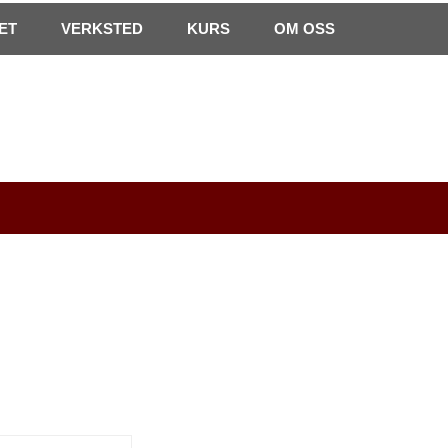
0
ET
VERKSTED
Min side
KURS
Infosenter
OM OSS
Favoritter