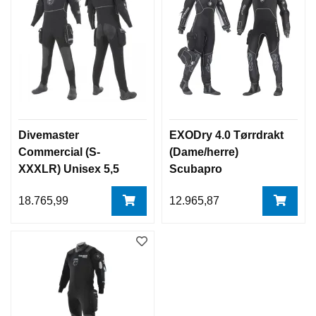
Divemaster
EXODry 4.0 Tørrdrakt
Commercial (S-
(Dame/herre)
XXXLR) Unisex 5,5
Scubapro
mm neopren
18.765,99
12.965,87
tørrdrakt m/løs hette,
Northern Diver