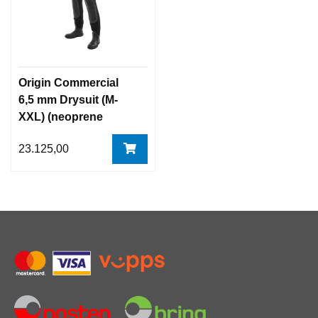
Origin Commercial
6,5 mm Drysuit (M-
XXL) (neoprene
neck/cuff seal)
23.125,00
Tørrdrakt Northern
Diver