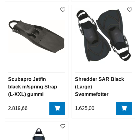
Scubapro Jetfin
Shredder SAR Black
black m/spring Strap
(Large)
(L-XXL) gummi
Svømmeføtter
svømmeføtter
2.819,66
1.625,00