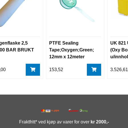
enflaske 2,5
PTFE Sealing
UK 821 
 200 BAR BRUKT
Tape;Oxygen;Green;
(Oxy Bo
12mm x 12meter
u/innho
,00
153,52
3.526,6
Fraktfritt* ved kjøp av varer for over
kr 2000,-