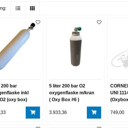
ng:
r 200 bar
5 liter 200 bar O2
CORNER
enflaske inkl
oxygenflaske m/kran
UNI 1114
O2 (oxy box)
( Oxy Box #6 )
(Oxybox
leveres tom
,33
3.933,36
749,00