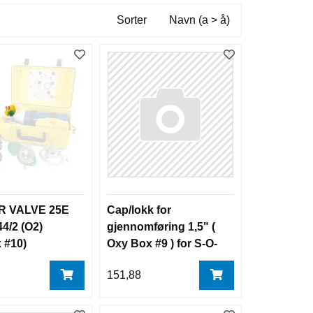
Sorter
Navn (a > å)
 VALVE 25E
Cap/lokk for
4/2 (O2)
gjennomføring 1,5" (
 #10)
Oxy Box #9 ) for S-O-
S reg
151,88