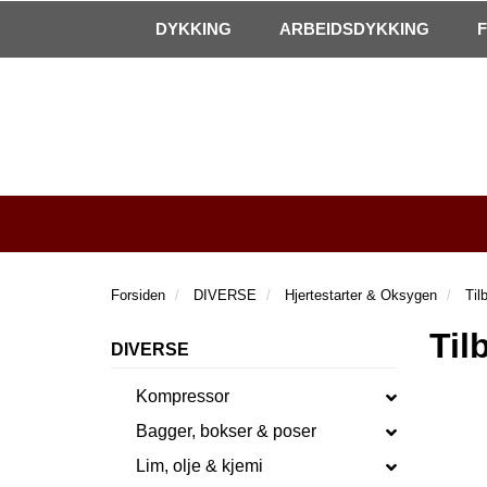
|
Kontakt oss!
Åpningstider
DYKKING
ARBEIDSDYKKING
Forsiden
DIVERSE
Hjertestarter & Oksygen
Til
Til
DIVERSE
Kompressor
Bagger, bokser & poser
Lim, olje & kjemi