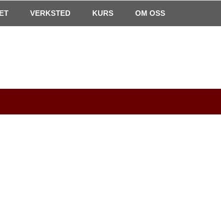
0
ET
VERKSTED
Min side
Infosenter
KURS
Favoritter
OM OSS