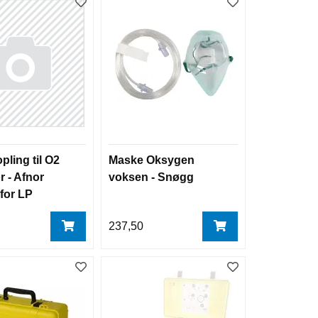
pling til O2
Maske Oksygen
r - Afnor
voksen - Snøgg
for LP
(OxyBox)
237,50