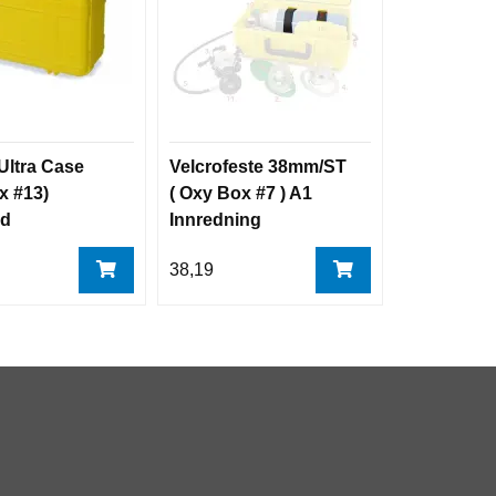
Ultra Case
Velcrofeste 38mm/ST
x #13)
( Oxy Box #7 ) A1
ld
Innredning
1
38,19