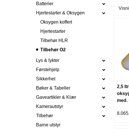
Batterier
Visni
Hjertestarter & Oksygen
Oksygen koffert
Hjertestarter
Tilbehør HLR
Tilbehør O2
Lys & lykter
Førstehjelp
Sikkerhet
2,5 lt
Bøker & Tabeller
oksyg
Gaveartikler & Klær
med. 
Kamerautstyr
8.065
Tilbehør
Barne utstyr