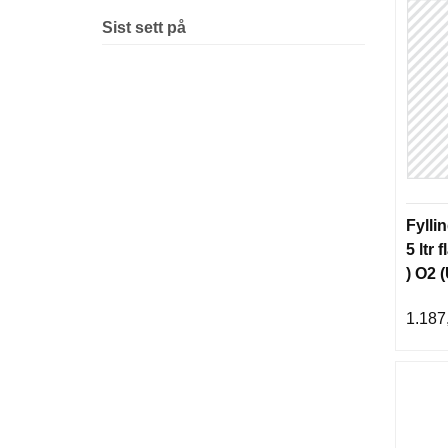
Sist sett på
Fylli
5 ltr 
) O2 
gods
1.187