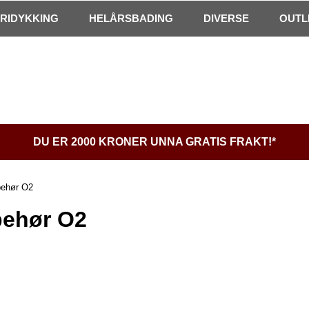
FRIDYKKING
HELÅRSBADING
DIVERSE
OUTL
DU ER 2000 KRONER UNNA GRATIS FRAKT!*
behør O2
behør O2