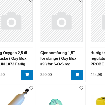
ng Oxygen 2,5 til
Gjennomføring 1,5"
Hurtigko
flaske ( Oxy Box
for slange ( Oxy Box
regulato
(UN 1072 Farlig
#9 ) for S-O-S reg
PROBE 
)
slange 
,50
250,00
444,98