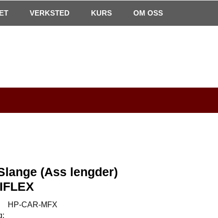
0
ET
VERKSTED
Min side
Infosenter
KURS
Favoritter
OM OSS
Slange (Ass lengder)
IFLEX
:
HP-CAR-MFX
g: