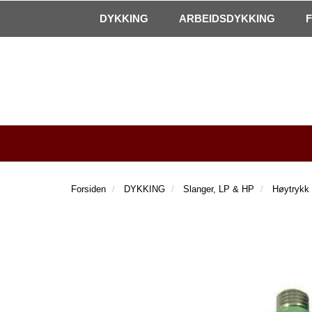
|
Kontakt oss!
Åpningstider
DYKKING
ARBEIDSDYKKING
Forsiden
DYKKING
Slanger, LP & HP
Høytrykk