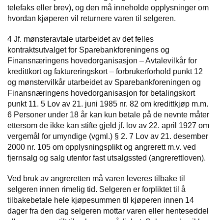
telefaks eller brev), og den må inneholde opplysninger om
hvordan kjøperen vil returnere varen til selgeren.
4 Jf. mønsteravtale utarbeidet av det felles
kontraktsutvalget for Sparebankforeningens og
Finansnæringens hovedorganisasjon – Avtalevilkår for
kredittkort og faktureringskort – forbrukerforhold punkt 12
og mønstervilkår utarbeidet av Sparebankforeningen og
Finansnæringens hovedorganisasjon for betalingskort
punkt 11. 5 Lov av 21. juni 1985 nr. 82 om kredittkjøp m.m.
6 Personer under 18 år kan kun betale på de nevnte måter
ettersom de ikke kan stifte gjeld jf. lov av 22. april 1927 om
vergemål for umyndige (vgml.) § 2. 7 Lov av 21. desember
2000 nr. 105 om opplysningsplikt og angrerett m.v. ved
fjernsalg og salg utenfor fast utsalgssted (angrerettloven).
Ved bruk av angreretten må varen leveres tilbake til
selgeren innen rimelig tid. Selgeren er forpliktet til å
tilbakebetale hele kjøpesummen til kjøperen innen 14
dager fra den dag selgeren mottar varen eller henteseddel