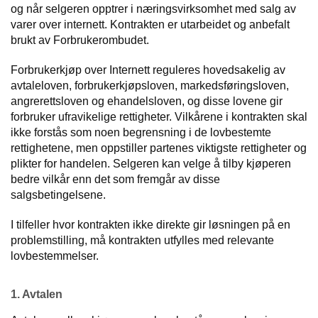
I
og når selgeren opptrer i næringsvirksomhet med salg av
N
varer over internett. Kontrakten er utarbeidet og anbefalt
G
brukt av Forbrukerombudet.
Forbrukerkjøp over Internett reguleres hovedsakelig av
D
avtaleloven, forbrukerkjøpsloven, markedsføringsloven,
I
angrerettsloven og ehandelsloven, og disse lovene gir
V
forbruker ufravikelige rettigheter. Vilkårene i kontrakten skal
E
R
ikke forstås som noen begrensning i de lovbestemte
S
rettighetene, men oppstiller partenes viktigste rettigheter og
E
plikter for handelen. Selgeren kan velge å tilby kjøperen
bedre vilkår enn det som fremgår av disse
salgsbetingelsene.
O
U
I tilfeller hvor kontrakten ikke direkte gir løsningen på en
T
problemstilling, må kontrakten utfylles med relevante
L
lovbestemmelser.
E
T
1. Avtalen
V