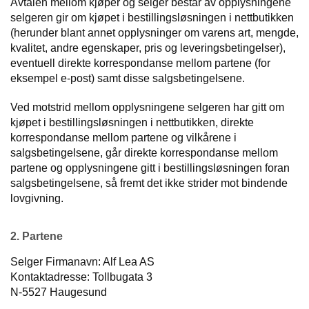
Avtalen mellom kjøper og selger består av opplysningene
E
R
selgeren gir om kjøpet i bestillingsløsningen i nettbutikken
K
(herunder blant annet opplysninger om varens art, mengde,
S
kvalitet, andre egenskaper, pris og leveringsbetingelser),
T
eventuell direkte korrespondanse mellom partene (for
E
eksempel e-post) samt disse salgsbetingelsene.
D
Ved motstrid mellom opplysningene selgeren har gitt om
K
kjøpet i bestillingsløsningen i nettbutikken, direkte
U
korrespondanse mellom partene og vilkårene i
R
salgsbetingelsene, går direkte korrespondanse mellom
S
partene og opplysningene gitt i bestillingsløsningen foran
salgsbetingelsene, så fremt det ikke strider mot bindende
O
lovgivning.
M
O
S
2. Partene
S
Selger Firmanavn: Alf Lea AS
Kontaktadresse: Tollbugata 3
N-5527 Haugesund