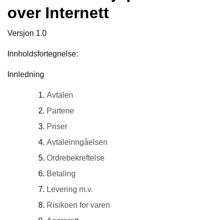
Y
over Internett
K
K
I
Versjon 1.0
N
G
Innholdsfortegnelse:
Innledning
A
R
Avtalen
B
Partene
E
I
Priser
D
S
Avtaleinngåelsen
D
Ordrebekreftelse
Y
K
Betaling
K
I
Levering m.v.
N
G
Risikoen for varen