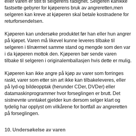
eller varen er stilt til selgerens rådighet. Selgeren kanikke
fastsette gebyrer for kjøperens bruk av angreretten,men
selgeren kan kreve at kjøperen skal betale kostnadene for
returforsendelsen.
Kjøperen kan undersøke produktet før han eller hun angrer
på kjøpet. Varen må likevel kunne leveres tilbake til
selgeren i tilnærmet samme stand og mengde som den var
i da kjøperen mottok den. Kjøperen bør sende varen
tilbake til selgeren i originalemballasjen hvis dette er mulig.
Kjøperen kan ikke angre på kjøp av varer som forringes
raskt, varer som etter sin art ikke kan tilbakeleveres, eller
på lyd-og bildeopptak (herunder CDer, DVDer) eller
datamaskinprogrammer hvor forseglingen er brutt. Det
sistnevnte unntaket gjelder kun dersom selger klart og
tydelig har opplyst om vilkårene for bortfall av angreretten
på forseglingen.
10. Undersøkelse av varen