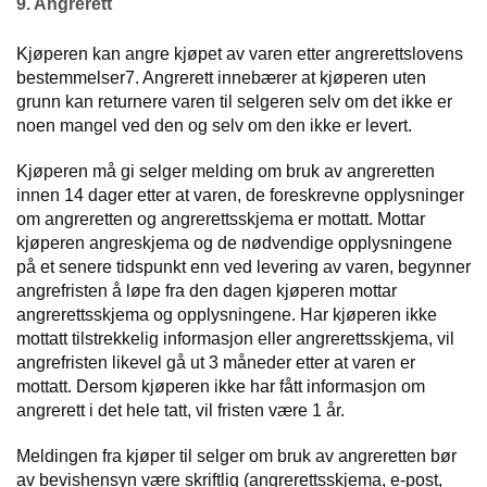
9. Angrerett
Kjøperen kan angre kjøpet av varen etter angrerettslovens
bestemmelser7. Angrerett innebærer at kjøperen uten
grunn kan returnere varen til selgeren selv om det ikke er
noen mangel ved den og selv om den ikke er levert.
Kjøperen må gi selger melding om bruk av angreretten
innen 14 dager etter at varen, de foreskrevne opplysninger
om angreretten og angrerettsskjema er mottatt. Mottar
kjøperen angreskjema og de nødvendige opplysningene
på et senere tidspunkt enn ved levering av varen, begynner
angrefristen å løpe fra den dagen kjøperen mottar
angrerettsskjema og opplysningene. Har kjøperen ikke
mottatt tilstrekkelig informasjon eller angrerettsskjema, vil
angrefristen likevel gå ut 3 måneder etter at varen er
mottatt. Dersom kjøperen ikke har fått informasjon om
angrerett i det hele tatt, vil fristen være 1 år.
Meldingen fra kjøper til selger om bruk av angreretten bør
av bevishensyn være skriftlig (angrerettsskjema, e-post,