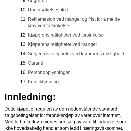
Angrerett
Undersøkelsesplikt
F
R
Reklamasjon ved mangel og frist for å melde
I
krav ved forsinkelse
D
Y
Kjøperens rettigheter ved forsinkelse
K
Kjøperens rettigheter ved mangel
K
I
Selgerens rettigheter ved kjøperens mislighold
N
G
Garanti
Personopplysninger
H
Konfliktløsning
E
L
Innledning:
Å
R
Dette kjøpet er regulert av den nedenstående standard
S
B
salgsbetingelser for forbrukerkjøp av varer over Internett.
A
Med forbrukerkjøp menes her salg av vare til forbruker som
D
ikke hovedsakelig handler som ledd i næringsvirksomhet,