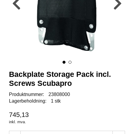
Y
K
K
I
N
G
A
R
B
E
Backplate Storage Pack incl.
I
D
Screws Scubapro
S
D
Produktnummer:
23808000
Y
Lagerbeholdning:
1 stk
K
K
I
745,13
N
inkl. mva.
G