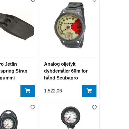
o Jetfin
Analog oljefylt
/spring Strap
dybdemåler 60m for
 gummi
hånd Scubapro
øtter
6
1.522,06