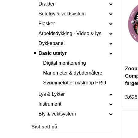
Drakter
Seletøy & vektsystem
Flasker
Arbeidsdykking - Video & lys
Dykkepanel
Basic utstyr
Digital monitorering
Zoop
Manometer & dybdemålere
Compu
Svømmeføtter m/stropp PRO
farge
Suun
Lys & Lykter
3.625
Instrument
Bly & vektsystem
Sist sett på