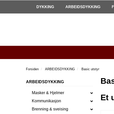
|
Kontakt oss!
Åpningstider
DYKKING
ARBEIDSDYKKING
Forsiden
ARBEIDSDYKKING
Basic utstyr
Bas
ARBEIDSDYKKING
Masker & Hjelmer
Et 
Kommunikasjon
Brenning & sveising