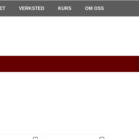
0
ET
VERKSTED
Min side
Infosenter
KURS
Favoritter
OM OSS