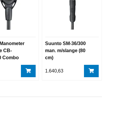
 Manometer
Suunto SM-36/300
e CB-
man. m/slange (80
0 Combo
cm)
0
1.640,63