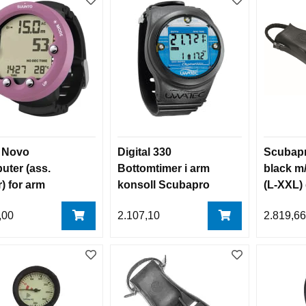
 Novo
Digital 330
Scubapr
ter (ass.
Bottomtimer i arm
black m
r) for arm
konsoll Scubapro
(L-XXL)
to
svømmef
,00
2.107,10
2.819,6