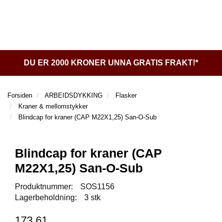
l
l
g
e
e
g
T
n
n
l
I
a
a
e
L
v
v
n
B
i
i
a
A
DU ER 2000 KRONER UNNA GRATIS FRAKT!*
g
g
v
K
a
a
E
i
t
t
T
g
Forsiden
ARBEIDSDYKKING
Flasker
I
i
i
a
Kraner & mellomstykker
L
o
o
t
Blindcap for kraner (CAP M22X1,25) San-O-Sub
F
n
n
i
O
o
R
n
Blindcap for kraner (CAP
S
I
M22X1,25) San-O-Sub
D
E
Produktnummer:
SOS1156
N
Lagerbeholdning:
3 stk
D
173,61