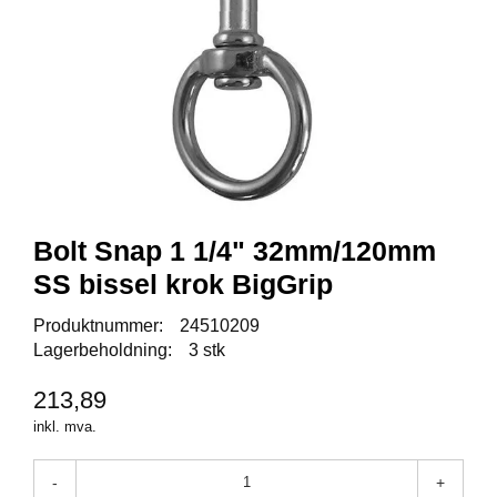
Y
K
K
I
N
G
A
R
B
Bolt Snap 1 1/4" 32mm/120mm
E
I
SS bissel krok BigGrip
D
S
Produktnummer:
24510209
D
Lagerbeholdning:
3 stk
Y
K
213,89
K
I
inkl. mva.
N
G
-
+