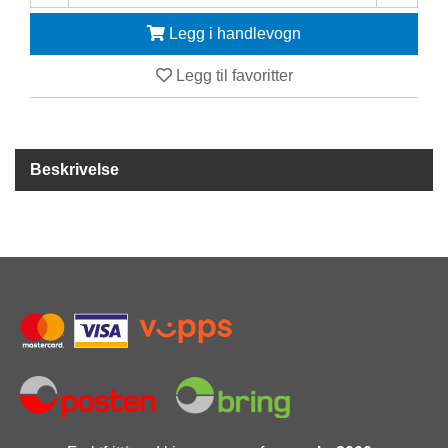
Legg i handlevogn
F
R
Legg til favoritter
I
D
Y
K
K
Beskrivelse
I
N
G
H
E
L
Å
R
S
B
A
D