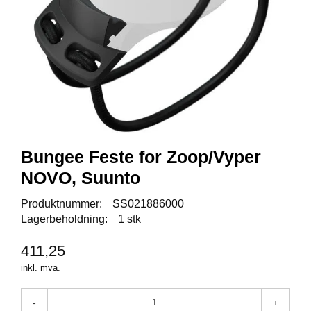
Y
K
K
I
N
G
A
R
B
Bungee Feste for Zoop/Vyper
E
I
NOVO, Suunto
D
S
Produktnummer:
SS021886000
D
Lagerbeholdning:
1 stk
Y
K
411,25
K
I
inkl. mva.
N
G
-
+