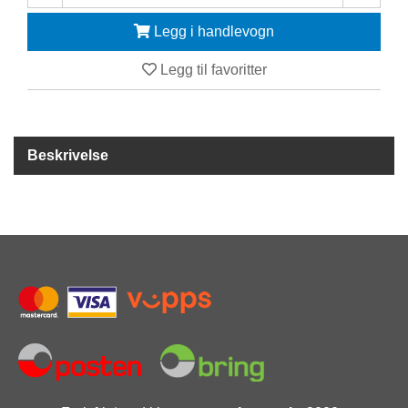
Legg i handlevogn
F
R
I
Legg til favoritter
D
Y
K
K
Beskrivelse
I
N
G
H
E
L
Å
R
S
B
A
D