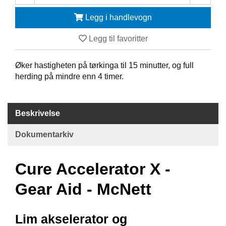
Legg i handlevogn
F
R
I
Legg til favoritter
D
Y
Øker hastigheten på tørkinga til 15 minutter, og full
K
herding på mindre enn 4 timer.
K
I
N
G
Beskrivelse
Dokumentarkiv
H
E
L
Cure Accelerator X -
Å
R
Gear Aid - McNett
S
B
A
D
Lim akselerator og