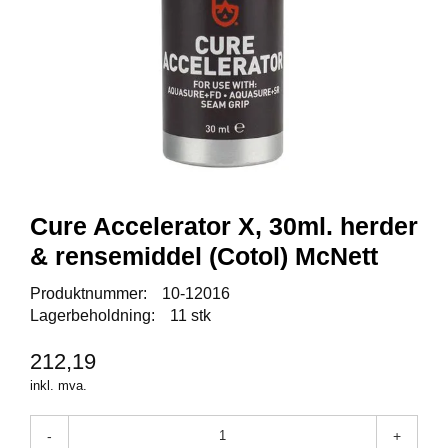
Y
K
K
I
N
G
A
R
B
Cure Accelerator X, 30ml. herder
E
I
& rensemiddel (Cotol) McNett
D
S
Produktnummer:
10-12016
D
Lagerbeholdning:
11 stk
Y
K
212,19
K
I
inkl. mva.
N
G
-
+