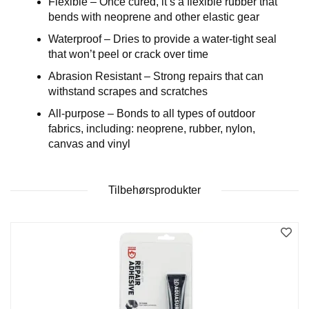
Flexible – Once cured, it’s a flexible rubber that
E
bends with neoprene and other elastic gear
R
K
Waterproof – Dries to provide a water-tight seal
S
that won’t peel or crack over time
T
E
Abrasion Resistant – Strong repairs that can
D
withstand scrapes and scratches
All-purpose – Bonds to all types of outdoor
K
fabrics, including: neoprene, rubber, nylon,
U
R
canvas and vinyl
S
Tilbehørsprodukter
O
M
O
S
S