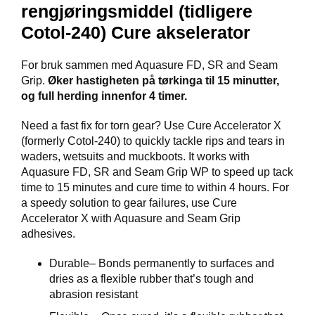
I
rengjøringsmiddel (tidligere
N
G
Cotol-240) Cure akselerator
For bruk sammen med
Aquasure FD, SR and Seam
D
Grip
.
Øker hastigheten på tørkinga til 15 minutter,
I
og full herding innenfor 4 timer.
V
E
Need a fast fix for torn gear? Use Cure Accelerator X
R
(formerly Cotol-240) to quickly tackle rips and tears in
S
E
waders, wetsuits and muckboots. It works with
Aquasure FD, SR and Seam Grip WP to speed up tack
time to 15 minutes and cure time to within 4 hours. For
a speedy solution to gear failures, use Cure
O
U
Accelerator X with Aquasure and Seam Grip
T
adhesives.
L
E
Durable– Bonds permanently to surfaces and
T
dries as a flexible rubber that’s tough and
abrasion resistant
V