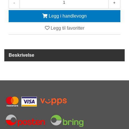
-
+
F
Legg i handlevogn
R
I
D
Legg til favoritter
Y
K
K
I
N
Beskrivelse
G
H
E
L
Å
R
S
B
A
D