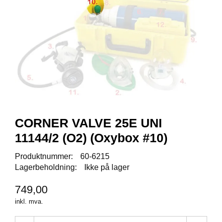
Y
K
K
I
N
G
A
R
B
E
CORNER VALVE 25E UNI
I
D
11144/2 (O2) (Oxybox #10)
S
D
Produktnummer:
60-6215
Y
Lagerbeholdning:
Ikke på lager
K
K
749,00
I
N
inkl. mva.
G