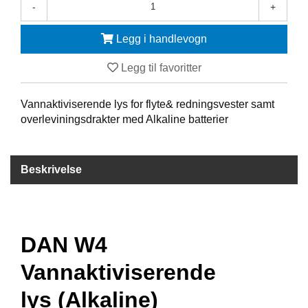
-
+
F
Legg i handlevogn
R
I
D
Legg til favoritter
Y
K
Vannaktiviserende lys for flyte& redningsvester samt
K
I
overleviningsdrakter med Alkaline batterier
N
G
Beskrivelse
H
E
L
Å
DAN W4
R
S
Vannaktiviserende
B
A
lys (Alkaline)
D