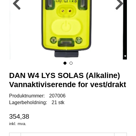
Y
K
K
I
N
G
A
R
B
E
DAN W4 LYS SOLAS (Alkaline)
I
D
Vannaktiviserende for vest/drakt
S
D
Produktnummer:
207006
Y
Lagerbeholdning:
21 stk
K
K
I
354,38
N
inkl. mva.
G