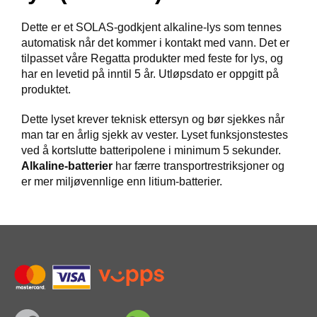
I
N
Dette er et SOLAS-godkjent alkaline-lys som tennes
G
automatisk når det kommer i kontakt med vann. Det er
tilpasset våre Regatta produkter med feste for lys, og
har en levetid på inntil 5 år. Utløpsdato er oppgitt på
D
produktet.
I
V
E
Dette lyset krever teknisk ettersyn og bør sjekkes når
R
man tar en årlig sjekk av vester. Lyset funksjonstestes
S
ved å kortslutte batteripolene i minimum 5 sekunder.
E
Alkaline-batterier
har færre transportrestriksjoner og
er mer miljøvennlige enn litium-batterier.
O
U
T
L
E
T
V