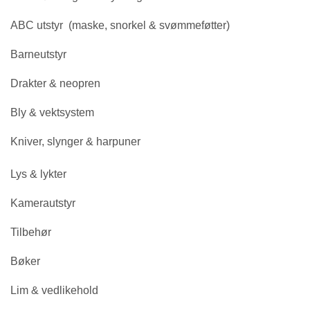
K
T
ABC utstyr (maske, snorkel & svømmeføtter)
E
R
Barneutstyr
Drakter & neopren
K
A
Bly & vektsystem
M
E
Kniver, slynger & harpuner
R
A
Lys & lykter
U
T
S
Kamerautstyr
T
Y
Tilbehør
R
Bøker
L
Lim & vedlikehold
Y