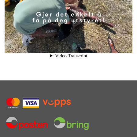
R
&
H
A
R
P
U
N
E
R
L
I
M
O
G
V
E
D
L
I
K