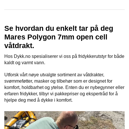
S
&
L
Y
K
Se hvordan du enkelt tar på deg
T
E
Mares Polygon 7mm open cell
R
våtdrakt.
Hos Dykk.no spesialiserer vi oss på fridykkerutstyr for både
K
kaldt og varmt vann.
N
I
Utforsk vårt nøye utvalgte sortiment av våtdrakter,
V
svømmeføtter, masker og tilbehør som er designet for
E
R
komfort, holdbarhet og ytelse. Enten du er nybegynner eller
,
erfaren fridykker, tilbyr vi pakkepriser og ekspertråd for å
S
hjelpe deg med å dykke i komfort.
L
Y
N
G
E