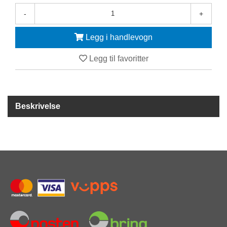
Y
K
-
+
K
I
Legg i handlevogn
N
G
Legg til favoritter
A
R
B
Beskrivelse
E
I
D
S
D
Y
K
K
I
N
G