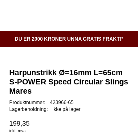
l
l
g
e
e
g
T
n
n
l
I
a
a
e
L
v
v
n
B
i
i
a
A
DU ER 2000 KRONER UNNA GRATIS FRAKT!*
g
g
v
K
a
a
E
i
t
t
T
g
I
i
i
a
L
o
o
Harpunstrikk Ø=16mm L=65cm
t
F
n
n
i
S-POWER Speed Circular Slings
O
o
R
Mares
n
S
I
Produktnummer:
423966-65
D
Lagerbeholdning:
Ikke på lager
E
N
199,35
inkl. mva.
D