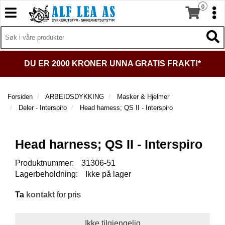
0
T
T
o
o
T
g
I
g
T
L
g
g
o
B
l
l
g
A
DU ER 2000 KRONER UNNA GRATIS FRAKT!*
e
e
g
K
n
n
l
E
a
a
e
T
Forsiden
ARBEIDSDYKKING
Masker & Hjelmer
v
v
n
I
Deler - Interspiro
Head harness; QS II - Interspiro
i
i
a
L
g
g
v
F
a
a
O
i
Head harness; QS II - Interspiro
t
R
t
g
S
i
i
a
Produktnummer:
31306-51
I
o
o
t
D
Lagerbeholdning:
Ikke på lager
n
n
i
E
o
N
Ta
kontakt
for pris
n
D