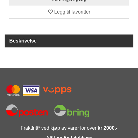
Y
K
Legg til favoritter
K
I
N
G
Beskrivelse
A
R
B
E
I
D
S
D
Y
K
K
I
N
Fraktfritt* ved kjøp av varer for over
kr 2000,-
G