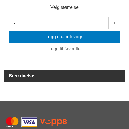
R
Velg størrelse
I
D
Y
-
+
K
K
I
Legg i handlevogn
N
G
Legg til favoritter
H
E
L
Beskrivelse
Å
R
S
B
A
D
I
N
G