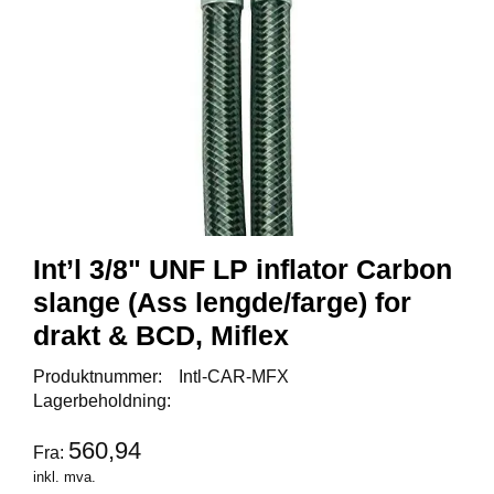
K
K
I
N
G
A
R
B
E
I
D
Int’l 3/8" UNF LP inflator Carbon
S
D
slange (Ass lengde/farge) for
Y
drakt & BCD, Miflex
K
K
Produktnummer:
Intl-CAR-MFX
I
Lagerbeholdning:
N
G
560,94
Fra:
inkl. mva.
F