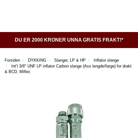
o
l
l
g
T
e
e
g
I
n
n
L
l
a
a
B
e
A
v
v
n
K
DU ER 2000 KRONER UNNA GRATIS FRAKT!*
i
i
a
E
g
g
v
T
a
a
i
I
t
t
Forsiden
DYKKING
Slanger, LP & HP
Inflator slange
g
L
Int’l 3/8" UNF LP inflator Carbon slange (Ass lengde/farge) for drakt
i
i
a
F
& BCD, Miflex
o
o
t
O
n
n
i
R
S
o
I
n
D
E
N
D
Y