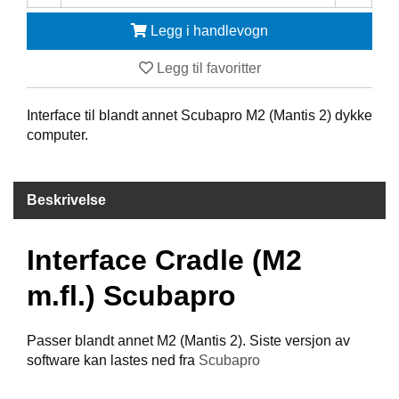
Legg i handlevogn
F
R
I
Legg til favoritter
D
Y
Interface til blandt annet Scubapro M2 (Mantis 2) dykke
K
computer.
K
I
N
G
Beskrivelse
H
Interface Cradle (M2
E
L
m.fl.) Scubapro
Å
R
S
Passer blandt annet M2 (Mantis 2). Siste versjon av
B
software kan lastes ned fra
Scubapro
A
D