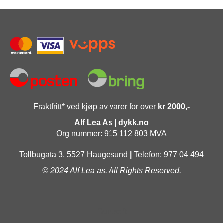
I
N
G
D
I
V
E
R
S
Fraktfritt* ved kjøp av varer for over
kr 2000,-
E
Alf Lea As | dykk.no
Org nummer: 915 112 803 MVA
O
U
Tollbugata 3, 5527 Haugesund
|
Telefon: 977 04 494
T
© 2024 Alf Lea as. All Rights Reserved.
L
E
T
Gurusoft
V