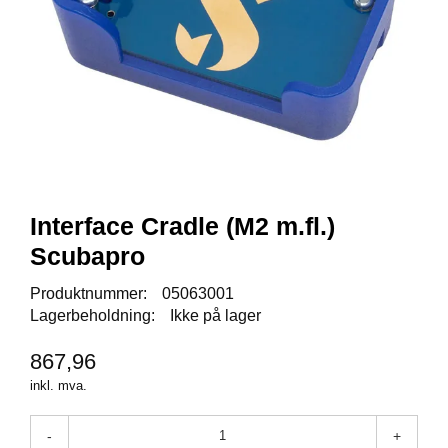
Y
K
K
I
N
G
A
R
B
Interface Cradle (M2 m.fl.)
E
I
Scubapro
D
S
Produktnummer:
05063001
D
Lagerbeholdning:
Ikke på lager
Y
K
867,96
K
I
inkl. mva.
N
G
-
+