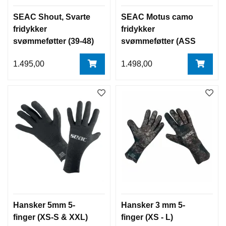
SEAC Shout, Svarte
SEAC Motus camo
fridykker
fridykker
svømmeføtter (39-48)
svømmeføtter (ASS
m/lange blad
FARGE/STR) m/lange
1.495,00
1.498,00
blad
Hansker 5mm 5-
Hansker 3 mm 5-
finger (XS-S & XXL)
finger (XS - L)