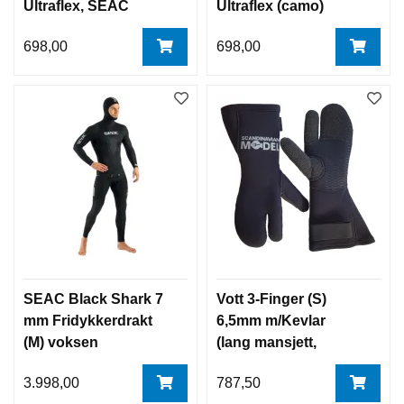
Ultraflex, SEAC
Ultraflex (camo)
SEAC
698,00
698,00
SEAC Black Shark 7
Vott 3-Finger (S)
mm Fridykkerdrakt
6,5mm m/Kevlar
(M) voksen
(lang mansjett,
velcro) Scandinavian
3.998,00
787,50
Model