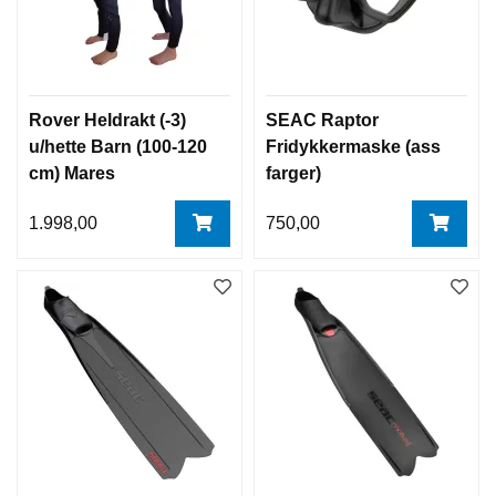
Rover Heldrakt (-3)
SEAC Raptor
u/hette Barn (100-120
Fridykkermaske (ass
cm) Mares
farger)
1.998,00
750,00