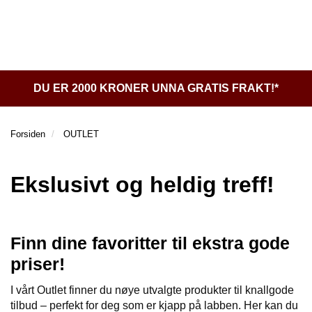
l
l
g
e
e
g
H
n
n
l
O
a
a
e
V
v
v
n
E
i
i
a
D
DU ER 2000 KRONER UNNA GRATIS FRAKT!*
g
g
v
M
a
a
E
i
t
t
N
g
Forsiden
OUTLET
Y
i
i
a
o
o
t
n
n
i
Ekslusivt og heldig treff!
o
n
Finn dine favoritter til ekstra gode
priser!
I vårt Outlet finner du nøye utvalgte produkter til knallgode
tilbud – perfekt for deg som er kjapp på labben. Her kan du