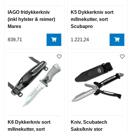
IAGO fridykkerkniv
K5 Dykkerkniv sort
(inkl hylster & reimer)
m/linekutter, sort
Mares
Scubapro
839,71
1.221,24
K6 Dykkerkniv sort
Kniv, Scubatech
m/linekutter, sort
Saks/kniv stor