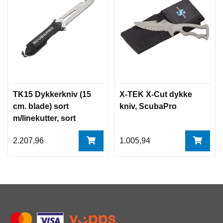
TK15 Dykkerkniv (15
X-TEK X-Cut dykke
cm. blade) sort
kniv, ScubaPro
m/linekutter, sort
Scubapro
2.207,96
1.005,94