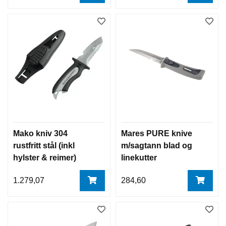
Mako kniv 304
Mares PURE knive
rustfritt stål (inkl
m/sagtann blad og
hylster & reimer)
linekutter
Scubapro
1.279,07
284,60