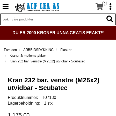
0
T
T
o
o
T
g
I
g
T
L
g
g
o
B
l
l
g
A
DU ER 2000 KRONER UNNA GRATIS FRAKT!*
e
e
g
K
n
n
l
E
a
a
e
T
Forsiden
ARBEIDSDYKKING
Flasker
v
v
n
I
Kraner & mellomstykker
i
i
a
L
Kran 232 bar, venstre (M25x2) utvidbar - Scubatec
g
g
v
F
a
a
O
i
t
R
t
g
Kran 232 bar, venstre (M25x2)
S
i
i
a
I
o
o
t
utvidbar - Scubatec
D
n
n
i
E
Produktnummer:
T07130
o
N
Lagerbeholdning:
1 stk
n
D
1.175,00