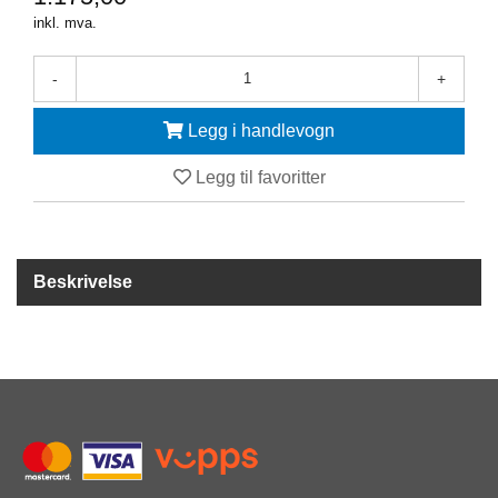
Y
inkl. mva.
K
K
I
-
+
N
G
Legg i handlevogn
Legg til favoritter
A
R
B
E
I
Beskrivelse
D
S
D
Y
K
K
I
N
G