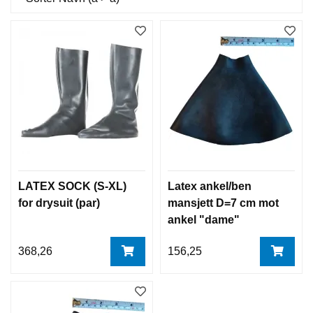
LATEX SOCK (S-XL)
Latex ankel/ben
for drysuit (par)
mansjett D=7 cm mot
ankel "dame"
368,26
156,25