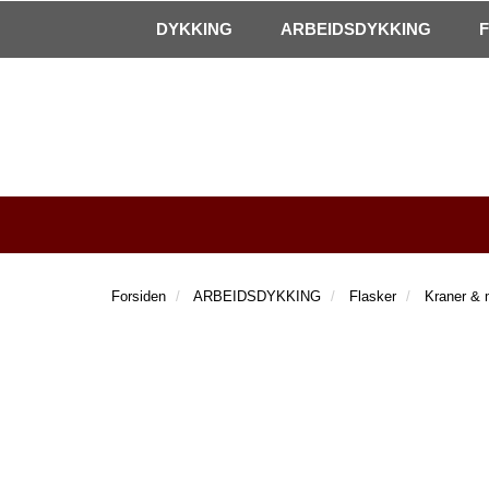
|
Kontakt oss!
Åpningstider
DYKKING
ARBEIDSDYKKING
Forsiden
ARBEIDSDYKKING
Flasker
Kraner & 