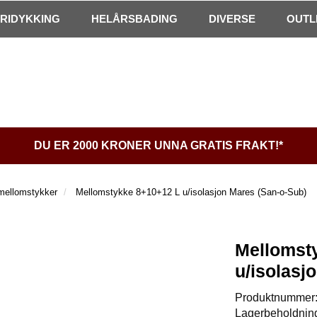
FRIDYKKING
HELÅRSBADING
DIVERSE
OUTL
DU ER 2000 KRONER UNNA GRATIS FRAKT!*
mellomstykker
Mellomstykke 8+10+12 L u/isolasjon Mares (San-o-Sub)
Mellomst
u/isolasj
Produktnummer
Lagerbeholdnin