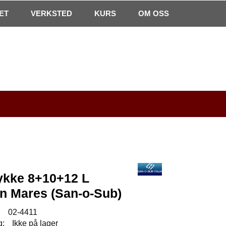
0
ET
VERKSTED
Min side
Infosenter
KURS
Favoritter
OM OSS
ykke 8+10+12 L
on Mares (San-o-Sub)
:
02-4411
g:
Ikke på lager