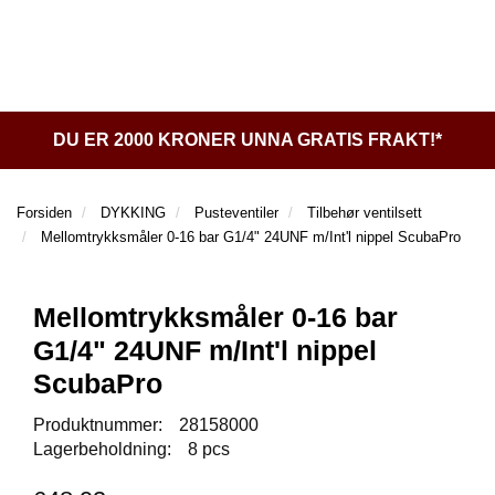
l
l
g
e
e
g
T
n
n
l
I
a
a
e
L
v
v
n
B
i
i
a
A
DU ER 2000 KRONER UNNA GRATIS FRAKT!*
g
g
v
K
a
a
E
i
t
t
T
g
Forsiden
DYKKING
Pusteventiler
Tilbehør ventilsett
I
i
i
a
Mellomtrykksmåler 0-16 bar G1/4" 24UNF m/Int'l nippel ScubaPro
L
o
o
t
F
n
n
i
O
o
Mellomtrykksmåler 0-16 bar
R
n
S
G1/4" 24UNF m/Int'l nippel
I
ScubaPro
D
E
Produktnummer:
28158000
N
Lagerbeholdning:
8 pcs
D