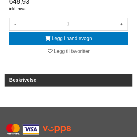
648,93
Y
K
inkl. mva.
K
I
-
+
N
G
Legg i handlevogn
Legg til favoritter
A
R
B
E
I
Beskrivelse
D
S
D
Y
K
K
I
N
G