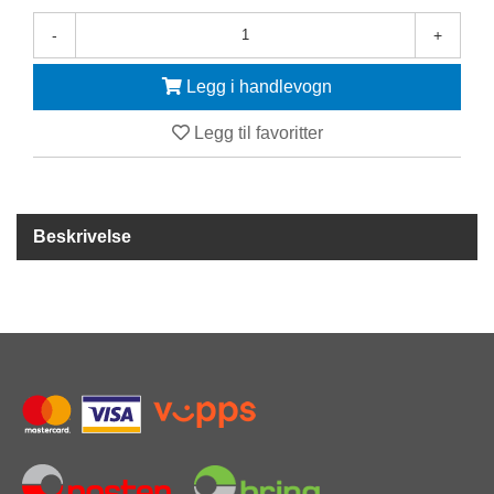
-
+
F
R
I
Legg i handlevogn
D
Y
Legg til favoritter
K
K
I
N
G
Beskrivelse
H
E
L
Å
R
S
B
A
D