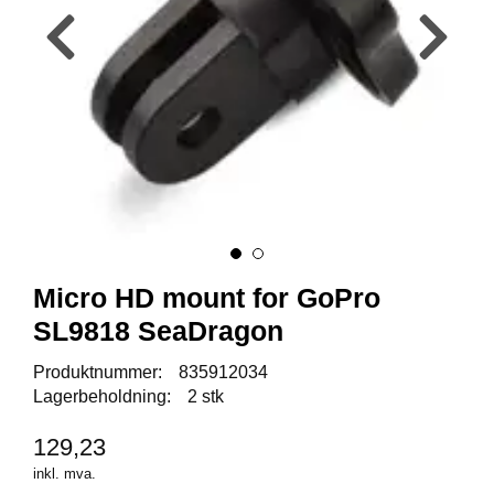
Y
K
K
I
N
G
A
R
B
E
I
D
Micro HD mount for GoPro
S
SL9818 SeaDragon
D
Y
Produktnummer:
835912034
K
Lagerbeholdning:
2 stk
K
I
N
129,23
G
inkl. mva.