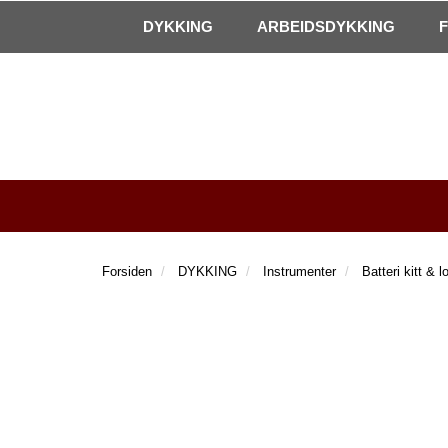
|
Kontakt oss!
Åpningstider
DYKKING
ARBEIDSDYKKING
Forsiden
DYKKING
Instrumenter
Batteri kitt & l