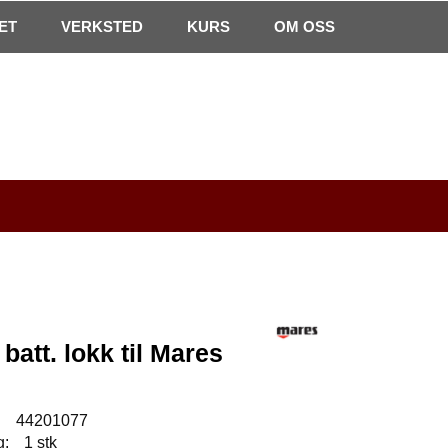
0
ET
VERKSTED
Min side
Infosenter
KURS
Favoritter
OM OSS
 batt. lokk til Mares
:
44201077
g:
1 stk