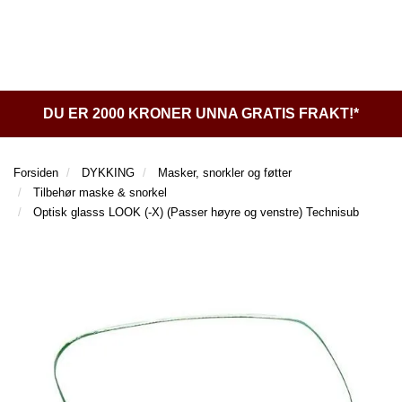
l
l
g
e
e
g
T
n
n
l
I
a
a
e
L
v
v
n
B
i
i
a
A
DU ER 2000 KRONER UNNA GRATIS FRAKT!*
g
g
v
K
a
a
E
i
t
t
T
g
Forsiden
DYKKING
Masker, snorkler og føtter
I
i
i
a
Tilbehør maske & snorkel
L
o
o
t
Optisk glasss LOOK (-X) (Passer høyre og venstre) Technisub
F
n
n
i
O
o
R
n
S
I
D
E
N
D