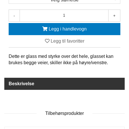
F
-
+
R
I
D
Legg i handlevogn
Y
K
Legg til favoritter
K
I
N
Dette er glass med styrke over det hele, glasset kan
G
brukes begge veier, skiller ikke på høyre/venstre.
H
Beskrivelse
E
L
Å
R
S
B
Tilbehørsprodukter
A
D