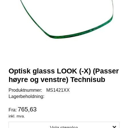
Y
K
K
I
N
G
A
R
B
E
Optisk glasss LOOK (-X) (Passer
I
D
høyre og venstre) Technisub
S
D
Produktnummer:
MS1421XX
Y
Lagerbeholdning:
K
K
765,63
I
Fra:
N
inkl. mva.
G
Velg størrelse