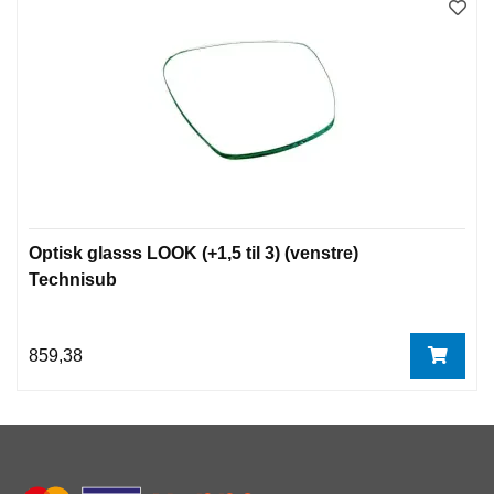
I
N
G
D
I
V
E
R
S
E
Optisk glasss LOOK (+1,5 til 3) (venstre)
Technisub
O
U
859,38
T
L
E
T
V