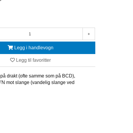
+
Legg i handlevogn
Legg til favoritter
l på drakt (ofte samme som på BCD),
J'N mot slange (vandelig slange ved
.