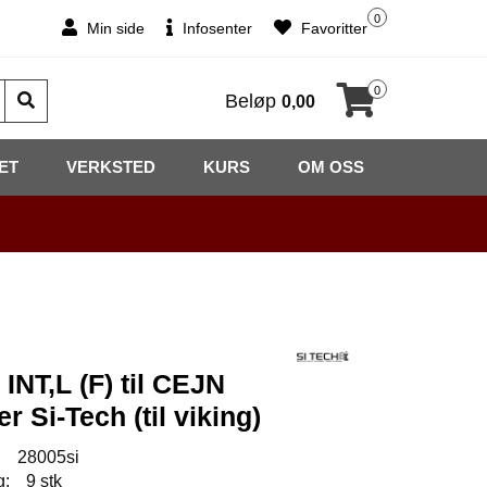
0
Min side
Infosenter
Favoritter
0
Beløp
0,00
ET
VERKSTED
KURS
OM OSS
INT,L (F) til CEJN
r Si-Tech (til viking)
:
28005si
g:
9 stk