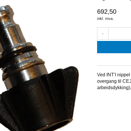
692,50
inkl. mva.
-
Ved INT'l nippe
overgang til CE
arbeidsdykking)