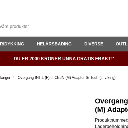
FRIDYKKING
HELÅRSBADING
DIVERSE
OUTL
DU ER 2000 KRONER UNNA GRATIS FRAKT!*
slanger
Overgang INT,L (F) til CEJN (M) Adapter Si-Tech (til viking)
Overgang 
(M) Adapte
Produktnummer
Lagerbeholdnin