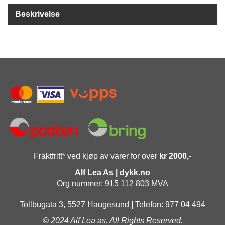
Y
K
Beskrivelse
K
I
N
G
A
R
B
E
I
D
S
D
Fraktfritt* ved kjøp av varer for over
kr 2000,-
Y
K
Alf Lea As | dykk.no
K
Org nummer: 915 112 803 MVA
I
N
Tollbugata 3, 5527 Haugesund
|
Telefon: 977 04 494
G
© 2024 Alf Lea as. All Rights Reserved.