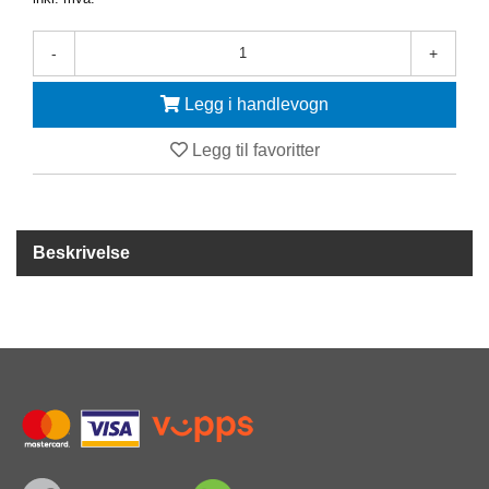
Y
K
K
-
+
I
N
Legg i handlevogn
G
Legg til favoritter
A
R
B
E
Beskrivelse
I
D
S
D
Y
K
K
I
N
G