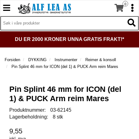
0
T
T
o
o
T
g
I
g
T
L
g
g
o
B
l
l
g
A
DU ER 2000 KRONER UNNA GRATIS FRAKT!*
e
e
g
K
n
n
l
E
a
a
e
T
Forsiden
DYKKING
Instrumenter
Reimer & konsoll
v
v
n
I
Pin Splint 46 mm for ICON (del 1) & PUCK Arm reim Mares
i
i
a
L
g
g
v
F
a
a
O
i
Pin Splint 46 mm for ICON (del
t
R
t
g
S
i
i
a
1) & PUCK Arm reim Mares
I
o
o
t
D
n
n
Produktnummer:
03-62145
i
E
Lagerbeholdning:
8 stk
o
N
n
9,55
D
inkl. mva.