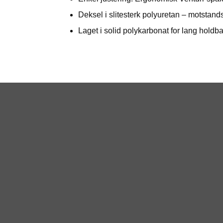
Deksel i slitesterk polyuretan – motstand
Laget i solid polykarbonat for lang holdba