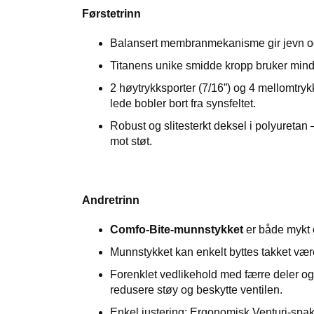
Førstetrinn
Balansert membranmekanisme gir jevn og l
Titanens unike smidde kropp bruker mind
2 høytrykksporter (7/16”) og 4 mellomtrykk
lede bobler bort fra synsfeltet.
Robust og slitesterkt deksel i polyuretan 
mot støt.
Andretrinn
Comfo-Bite-munnstykket
er både mykt o
Munnstykket kan enkelt byttes takket være
Forenklet vedlikehold med færre deler og e
redusere støy og beskytte ventilen.
Enkel justering: Ergonomisk Venturi-spak