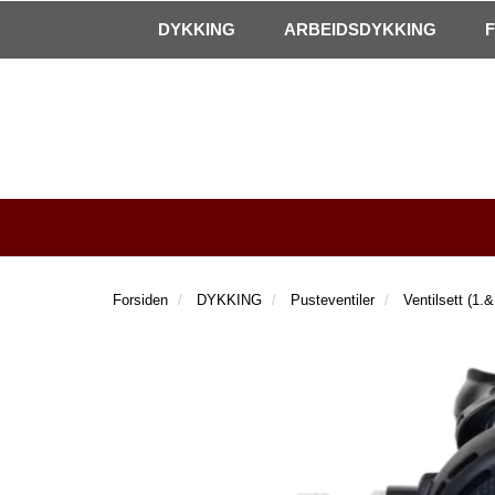
|
Kontakt oss!
Åpningstider
DYKKING
ARBEIDSDYKKING
Forsiden
DYKKING
Pusteventiler
Ventilsett (1.&