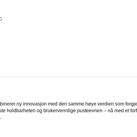
binerer ny innovasjon med den samme høye verdien som forgjeng
uste holdbarheten og brukervennlige pusteevnen – nå med et forf
.