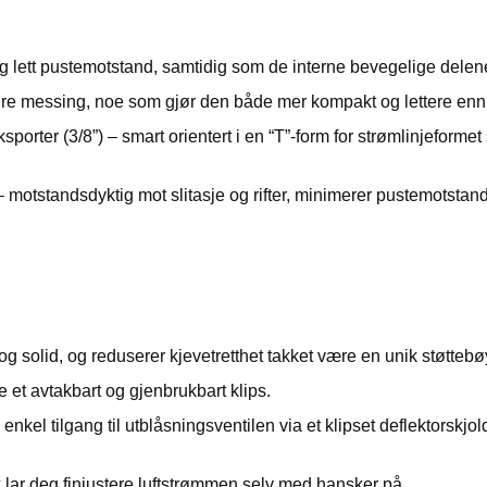
ett pustemotstand, samtidig som de interne bevegelige delene e
re messing, noe som gjør den både mer kompakt og lettere enn
sporter (3/8”) – smart orientert i en “T”-form for strømlinjeforme
– motstandsdyktig mot slitasje og rifter, minimerer pustemotstan
g solid, og reduserer kjevetretthet takket være en unik støtteb
 et avtakbart og gjenbrukbart klips.
nkel tilgang til utblåsningsventilen via et klipset deflektorskjo
 lar deg finjustere luftstrømmen selv med hansker på.