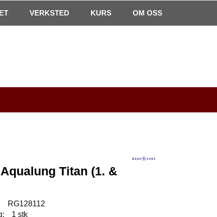
0
ET
VERKSTED
Min side
Infosenter
KURS
Favoritter
OM OSS
 Aqualung Titan (1. &
:
RG128112
g:
1 stk