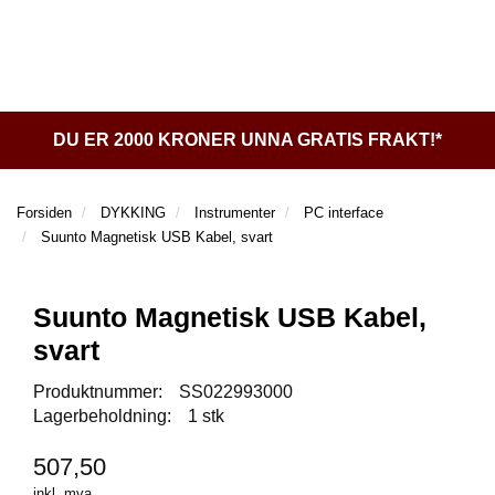
l
l
g
e
e
g
T
n
n
l
I
a
a
e
L
v
v
n
B
i
i
a
A
DU ER 2000 KRONER UNNA GRATIS FRAKT!*
g
g
v
K
a
a
E
i
t
t
T
g
Forsiden
DYKKING
Instrumenter
PC interface
I
i
i
a
Suunto Magnetisk USB Kabel, svart
L
o
o
t
F
n
n
i
O
o
Suunto Magnetisk USB Kabel,
R
n
S
svart
I
D
Produktnummer:
SS022993000
E
Lagerbeholdning:
1 stk
N
507,50
D
inkl. mva.