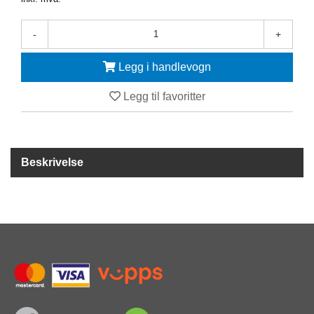
Y
K
K
-
+
I
N
Legg i handlevogn
G
Legg til favoritter
A
R
B
E
Beskrivelse
I
D
S
D
Y
K
K
I
N
G