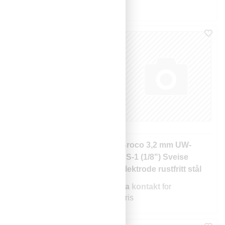
Sorter
Navn (a > å)
Broco 3,2 mm UW-
Broco 3,2 mm UW-
CS-1 (1/8") sveise
SS-1 (1/8") Sveise
elektrode pk. à 96 stk
elektrode rustfritt stål
95 stk
Ta
kontakt
for
Ta
kontakt
for
pris
pris