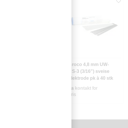
Broco 4,0 mm UW-
Broco 4,8 mm UW-
CS-2 (5/32") sveise
CS-3 (3/16") sveise
elektrode pk à 69 stk
elektrode pk à 40 stk
Ta
kontakt
for
Ta
kontakt
for
pris
pris