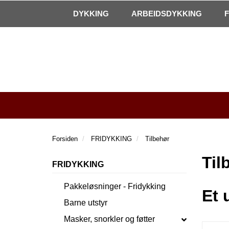
|
Kontakt oss!
Åpningstider
DYKKING
ARBEIDSDYKKING
Forsiden
FRIDYKKING
Tilbehør
Til
FRIDYKKING
Pakkeløsninger - Fridykking
Et 
Barne utstyr
Masker, snorkler og føtter