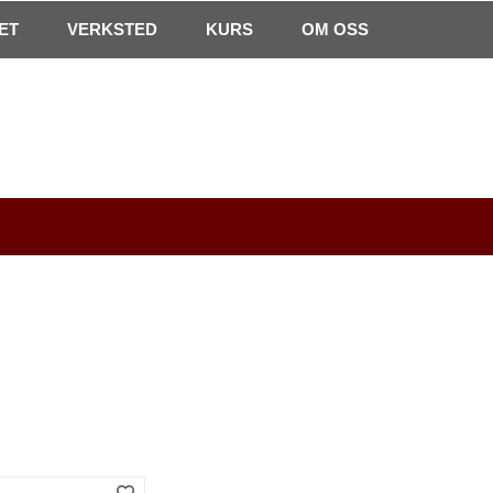
0
ET
VERKSTED
Min side
Infosenter
KURS
Favoritter
OM OSS