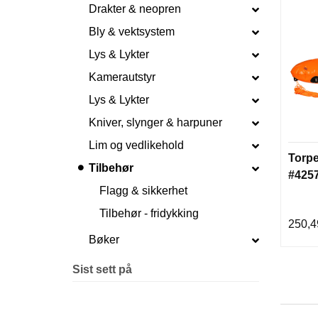
Drakter & neopren
Bly & vektsystem
Lys & Lykter
Kamerautstyr
Lys & Lykter
Kniver, slynger & harpuner
Lim og vedlikehold
Torp
Tilbehør
#425
Flagg & sikkerhet
Tilbehør - fridykking
250,4
Bøker
Sist sett på