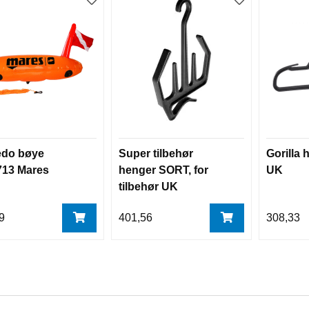
edo bøye
Super tilbehør
Gorilla 
713 Mares
henger SORT, for
UK
tilbehør UK
9
401,56
308,33