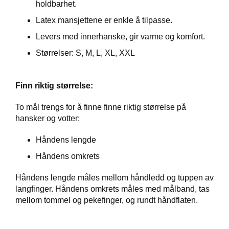
E
holdbarhet.
R
Latex mansjettene er enkle å tilpasse.
K
S
Levers med innerhanske, gir varme og komfort.
T
E
Størrelser: S, M, L, XL, XXL
D
Finn riktig størrelse:
K
U
R
To mål trengs for å finne finne riktig størrelse på
S
hansker og votter:
Håndens lengde
O
M
Håndens omkrets
O
S
Håndens lengde måles mellom håndledd og tuppen av
S
langfinger. Håndens omkrets måles med målband, tas
mellom tommel og pekefinger, og rundt håndflaten.