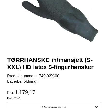
Y
K
K
I
N
G
A
R
B
E
TØRRHANSKE m/mansjett (S-
I
D
XXL) HD latex 5-fingerhansker
S
D
Produktnummer:
740-02X-00
Y
Lagerbeholdning:
K
K
1.179,17
I
Fra:
N
inkl. mva.
G
Velg størrelse