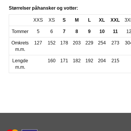
Størrelser påhansker og votter:
XXS
XS
S
M
L
XL
XXL
3X
Tommer
5
6
7
8
9
10
11
1
Omkrets
127
152
178
203
229
254
273
30
m.m.
Lengde
160
171
182
192
204
215
m.m.