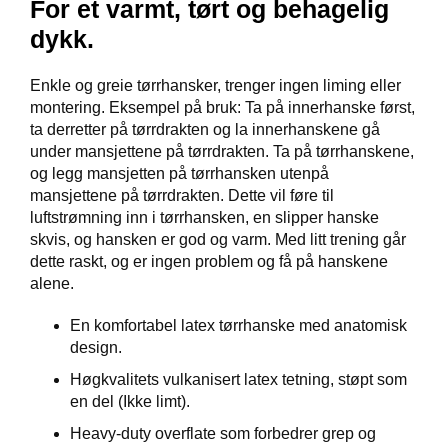
I
For et varmt, tørt og behagelig
N
dykk.
G
Enkle og greie tørrhansker, trenger ingen liming eller
D
montering. Eksempel på bruk: Ta på innerhanske først,
I
ta derretter på tørrdrakten og la innerhanskene gå
V
under mansjettene på tørrdrakten. Ta på tørrhanskene,
E
og legg mansjetten på tørrhansken utenpå
R
mansjettene på tørrdrakten. Dette vil føre til
S
luftstrømning inn i tørrhansken, en slipper hanske
E
skvis, og hansken er god og varm. Med litt trening går
dette raskt, og er ingen problem og få på hanskene
alene.
O
U
En komfortabel latex tørrhanske med anatomisk
T
L
design.
E
Høgkvalitets vulkanisert latex tetning, støpt som
T
en del (Ikke limt).
Heavy-duty overflate som forbedrer grep og
V