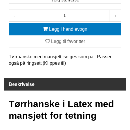
F
-
+
R
I
D
Legg i handlevogn
Y
K
Legg til favoritter
K
I
N
Tørrhanske med mansjett, selges som par. Passer
G
også på ringsett (Klippes til)
H
Beskrivelse
E
L
Å
Tørrhanske i Latex med
R
S
mansjett for tetning
B
A
D