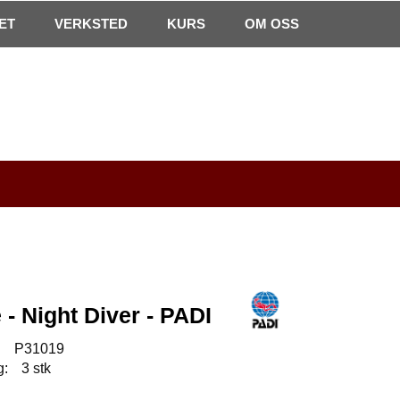
0
ET
VERKSTED
Min side
Infosenter
KURS
Favoritter
OM OSS
- Night Diver - PADI
:
P31019
g:
3 stk