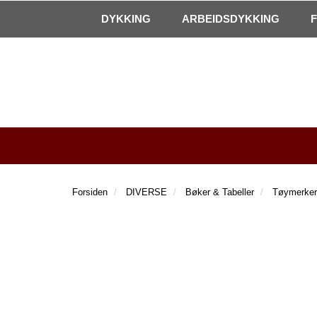
|
Kontakt oss!
Åpningstider
DYKKING
ARBEIDSDYKKING
Forsiden
DIVERSE
Bøker & Tabeller
Tøymerker 