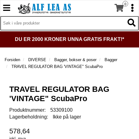
0
T
T
o
o
T
g
I
g
T
L
g
g
o
B
l
l
g
A
DU ER 2000 KRONER UNNA GRATIS FRAKT!*
e
e
g
K
n
n
l
E
a
a
e
T
Forsiden
DIVERSE
Bagger, bokser & poser
Bagger
v
v
n
I
TRAVEL REGULATOR BAG 'VINTAGE" ScubaPro
i
i
a
L
g
g
v
F
a
a
O
i
TRAVEL REGULATOR BAG
t
R
t
g
S
i
i
a
'VINTAGE" ScubaPro
I
o
o
t
D
n
n
Produktnummer:
53309100
i
E
Lagerbeholdning:
Ikke på lager
o
N
n
578,64
D
inkl. mva.