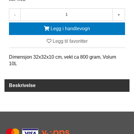
Y
K
K
-
+
I
N
Legg i handlevogn
G
Legg til favoritter
A
R
Dimensjon 32x32x10 cm, vekt ca 800 gram, Volum
B
10L
E
I
D
S
Beskrivelse
D
Y
K
K
I
N
G