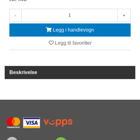
Y
K
K
-
+
I
N
Legg i handlevogn
G
Legg til favoritter
A
R
B
E
Beskrivelse
I
D
S
D
Y
K
K
I
N
G