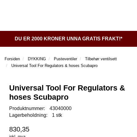
l
l
g
e
e
g
T
n
n
l
I
a
a
e
L
v
v
n
B
i
i
a
A
DU ER 2000 KRONER UNNA GRATIS FRAKT!*
g
g
v
K
a
a
E
i
t
t
T
g
Forsiden
DYKKING
Pusteventiler
Tilbehør ventilsett
I
i
i
a
Universal Tool For Regulators & hoses Scubapro
L
o
o
t
F
n
n
i
O
o
Universal Tool For Regulators &
R
n
S
hoses Scubapro
I
D
Produktnummer:
43040000
E
Lagerbeholdning:
1 stk
N
830,35
D
inkl. mva.