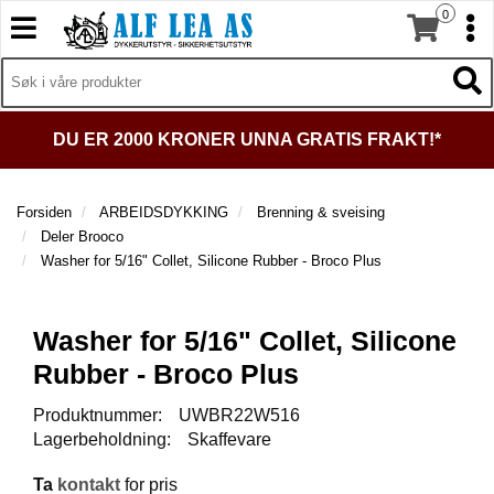
0
T
T
o
o
T
g
I
g
T
L
g
g
o
B
l
l
g
A
DU ER 2000 KRONER UNNA GRATIS FRAKT!*
e
e
g
K
n
n
l
E
a
a
e
T
Forsiden
ARBEIDSDYKKING
Brenning & sveising
v
v
n
I
Deler Brooco
i
i
a
L
Washer for 5/16" Collet, Silicone Rubber - Broco Plus
g
g
v
F
a
a
O
i
t
R
t
g
Washer for 5/16" Collet, Silicone
S
i
i
a
I
o
o
t
Rubber - Broco Plus
D
n
n
i
E
Produktnummer:
UWBR22W516
o
N
Lagerbeholdning:
Skaffevare
n
D
Ta
kontakt
for pris