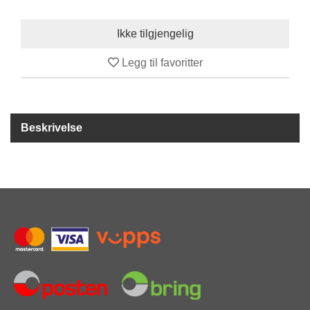
Y
K
K
I
N
Legg til favoritter
G
A
Beskrivelse
R
B
E
I
D
S
D
Y
K
K
I
N
G